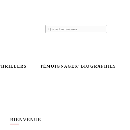
Vous
recherchiez
quelque
chose ?
THRILLERS
TÉMOIGNAGES/ BIOGRAPHIES
BIENVENUE