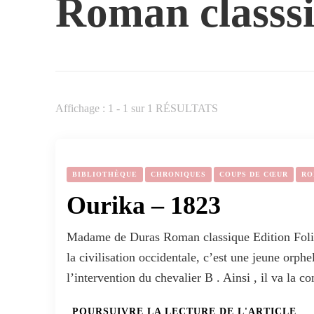
Roman classs
Affichage : 1 - 1 sur 1 RÉSULTATS
BIBLIOTHÈQUE
CHRONIQUES
COUPS DE CŒUR
RO
Ourika – 1823
Madame de Duras Roman classique Edition Folio 
la civilisation occidentale, c’est une jeune orph
l’intervention du chevalier B . Ainsi , il va la 
POURSUIVRE LA LECTURE DE L'ARTICLE