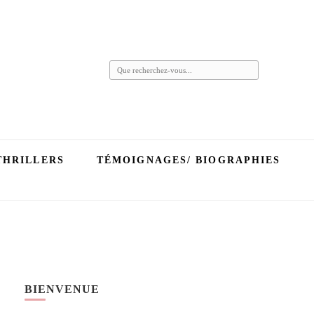
Vous
recherchiez
quelque
chose ?
THRILLERS
TÉMOIGNAGES/ BIOGRAPHIES
BIENVENUE