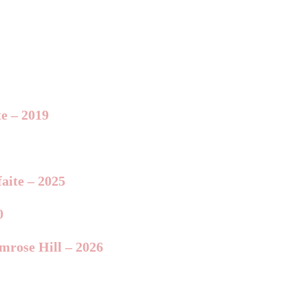
te – 2019
aite – 2025
0
imrose Hill – 2026