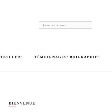
Vous
recherchiez
quelque
chose ?
THRILLERS
TÉMOIGNAGES/ BIOGRAPHIES
BIENVENUE