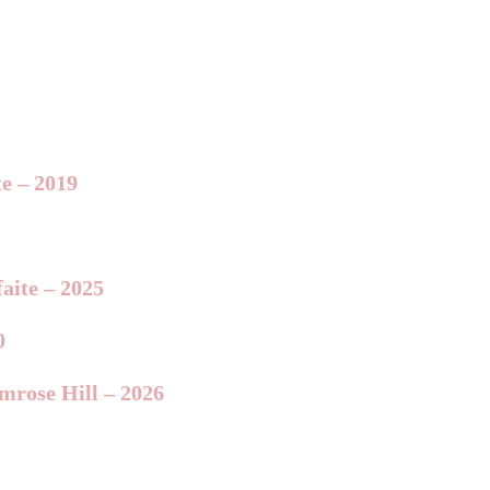
te – 2019
aite – 2025
0
imrose Hill – 2026