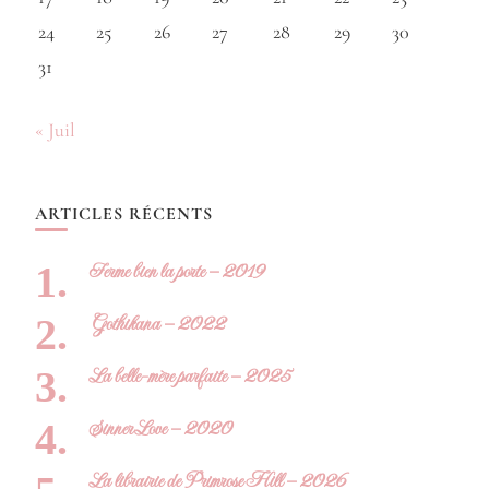
24
25
26
27
28
29
30
31
« Juil
ARTICLES RÉCENTS
Ferme bien la porte – 2019
Gothikana – 2022
La belle-mère parfaite – 2025
Sinner Love – 2020
La librairie de Primrose Hill – 2026