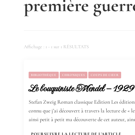
première guerr
Affichage : 1 - 1 sur 1 RÉSULTATS
BIBLIOTHÈQUE
CHRONIQUES
COUPS DE CŒUR
Le bouquiniste Mendel – 1929
Stefan Zweig Roman classique Edition Les éditio
connu que j’ai découvert à travers la lecture de « l
ainsi petit à petit ma découverte de cet auteur, ain
POURSUIVRE LA LECTURE DE L'ARTICLE