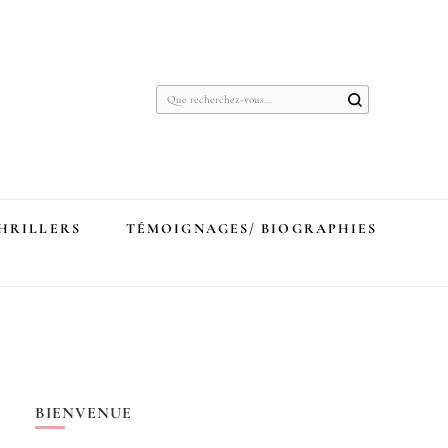
Vous
recherchiez
quelque
chose ?
THRILLERS
TÉMOIGNAGES/ BIOGRAPHIES
BIENVENUE