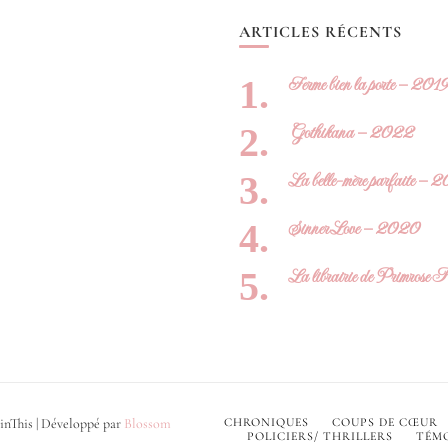
ARTICLES RÉCENTS
Ferme bien la porte – 201
Gothikana – 2022
La belle-mère parfaite – 
Sinner Love – 2020
La librairie de Primrose
inThis | Développé par
Blossom
CHRONIQUES
COUPS DE CŒUR
POLICIERS/ THRILLERS
TÉMO