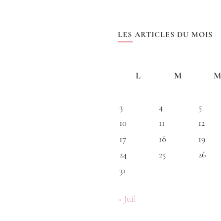
LES ARTICLES DU MOIS
L
M
M
3
4
5
10
11
12
17
18
19
24
25
26
31
« Juil