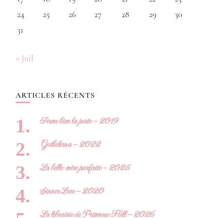
24
25
26
27
28
29
30
31
« Juil
ARTICLES RÉCENTS
Ferme bien la porte – 2019
Gothikana – 2022
La belle-mère parfaite – 2025
Sinner Love – 2020
La librairie de Primrose Hill – 2026