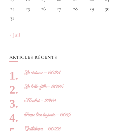
24
25
26
27
28
29
30
31
« Juil
ARTICLES RÉCENTS
La virtuose – 2025
La belle-fille – 2026
Hooked – 2021
Ferme bien la porte – 2019
Gothikana – 2022