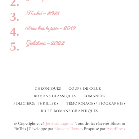
Hooked – 2021
Ferme bien la porte – 2019
Gothikana – 2022
CHRONIQUES
COUPS DE CŒUR
ROMANS CLASSIQUES
ROMANCES
POLICIERS/ THRILLERS
TÉMOIGNAGES/ BIOGRAPHIES
BD ET ROMANS GRAPHIQUES
© Copyright 2026
JessicaBouquine
. Tous droits réservés.
Blossom
PinThis | Développé par
Blossom Themes
.Propulsé par
WordPress
.