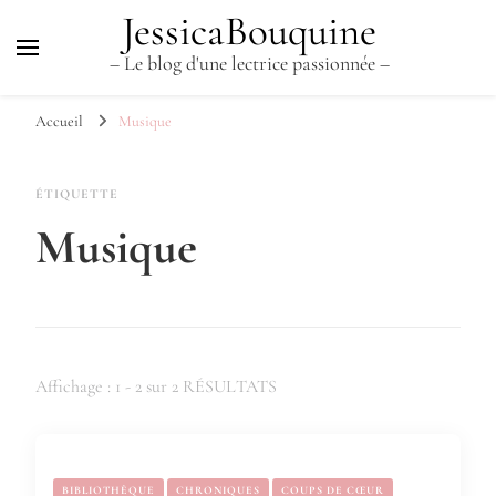
JessicaBouquine
– Le blog d'une lectrice passionnée –
Accueil
Musique
ÉTIQUETTE
Musique
Affichage : 1 - 2 sur 2 RÉSULTATS
BIBLIOTHÈQUE
CHRONIQUES
COUPS DE CŒUR