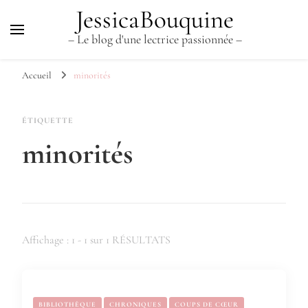
JessicaBouquine
– Le blog d'une lectrice passionnée –
Accueil
minorités
ÉTIQUETTE
minorités
Affichage : 1 - 1 sur 1 RÉSULTATS
BIBLIOTHÈQUE
CHRONIQUES
COUPS DE CŒUR