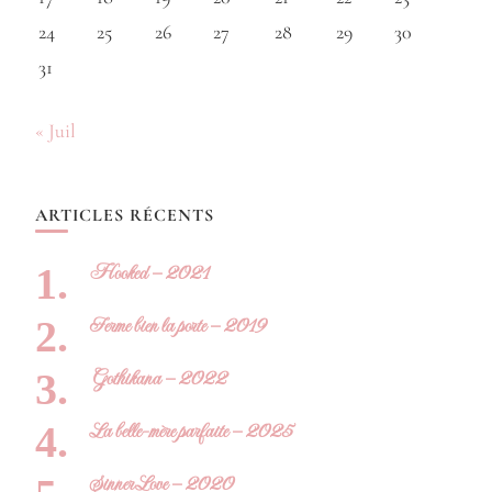
24
25
26
27
28
29
30
31
« Juil
ARTICLES RÉCENTS
Hooked – 2021
Ferme bien la porte – 2019
Gothikana – 2022
La belle-mère parfaite – 2025
Sinner Love – 2020