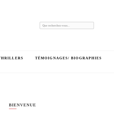
Vous
recherchiez
quelque
chose ?
THRILLERS
TÉMOIGNAGES/ BIOGRAPHIES
BIENVENUE