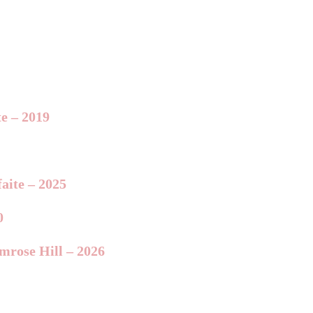
te – 2019
aite – 2025
0
imrose Hill – 2026