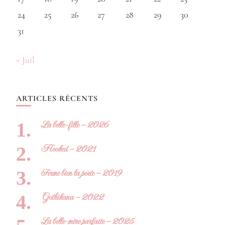
24
25
26
27
28
29
30
31
« Juil
ARTICLES RÉCENTS
La belle-fille – 2026
Hooked – 2021
Ferme bien la porte – 2019
Gothikana – 2022
La belle-mère parfaite – 2025