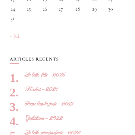
24
25
26
27
28
29
30
31
« Juil
ARTICLES RÉCENTS
La belle-fille – 2026
Hooked – 2021
Ferme bien la porte – 2019
Gothikana – 2022
La belle-mère parfaite – 2025