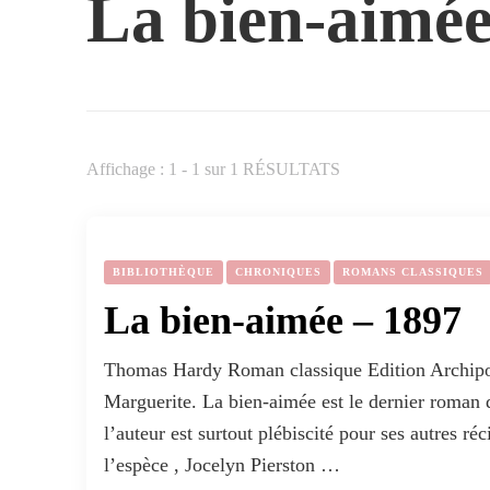
La bien-aimé
Affichage : 1 - 1 sur 1 RÉSULTATS
BIBLIOTHÈQUE
CHRONIQUES
ROMANS CLASSIQUES
La bien-aimée – 1897
Thomas Hardy Roman classique Edition Archipoch
Marguerite. La bien-aimée est le dernier roma
l’auteur est surtout plébiscité pour ses autres ré
l’espèce , Jocelyn Pierston …