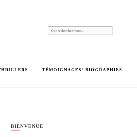
Vous
recherchiez
quelque
chose ?
THRILLERS
TÉMOIGNAGES/ BIOGRAPHIES
BIENVENUE