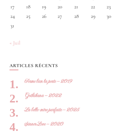
17
18
19
20
21
22
23
24
25
26
27
28
29
30
31
« Juil
ARTICLES RÉCENTS
Ferme bien la porte – 2019
Gothikana – 2022
La belle-mère parfaite – 2025
Sinner Love – 2020