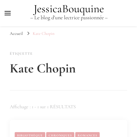
JessicaBouquine
– Le blog d'une lectrice passionnée –
Accueil
Kate Chopin
ÉTIQUETTE
Kate Chopin
Affichage : 1 - 1 sur 1 RÉSULTATS
BIBLIOTHÈQUE
CHRONIQUES
ROMANCES