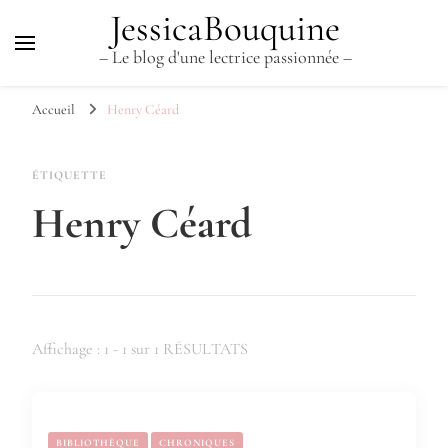
JessicaBouquine
– Le blog d'une lectrice passionnée –
Accueil
Henry Céard
ÉTIQUETTE
Henry Céard
Affichage : 1 - 1 sur 1 RÉSULTATS
BIBLIOTHÈQUE
CHRONIQUES