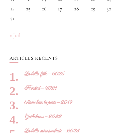
24
25
26
27
28
29
30
31
« Juil
ARTICLES RÉCENTS
La belle-fille – 2026
Hooked – 2021
Ferme bien la porte – 2019
Gothikana – 2022
La belle-mère parfaite – 2025