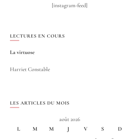
[instagram-feed]
LECTURES EN COURS
La virtuose
Harriet Constable
LES ARTICLES DU MOIS
août 2026
L
M
M
J
V
S
D
1
2