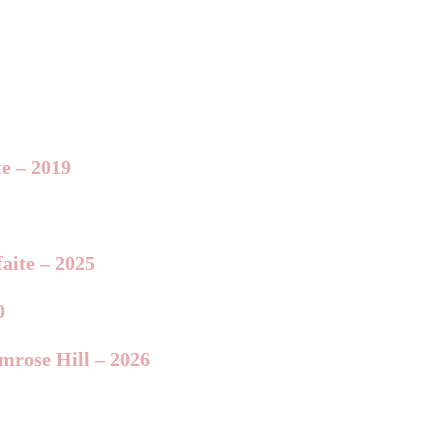
te – 2019
aite – 2025
0
imrose Hill – 2026