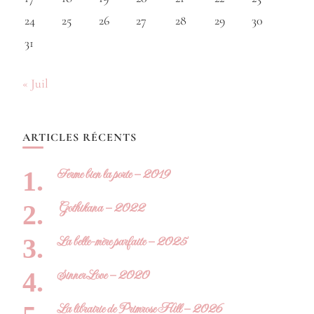
24
25
26
27
28
29
30
31
« Juil
ARTICLES RÉCENTS
Ferme bien la porte – 2019
Gothikana – 2022
La belle-mère parfaite – 2025
Sinner Love – 2020
La librairie de Primrose Hill – 2026