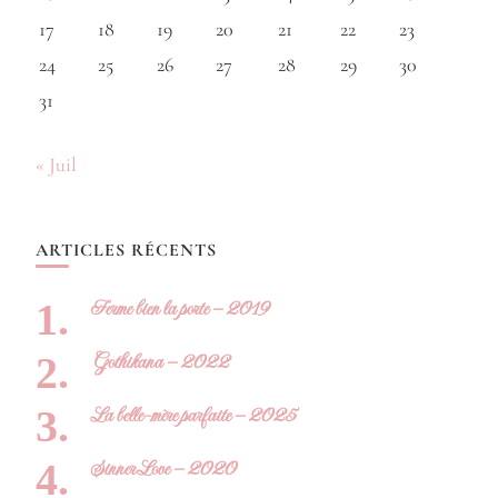
17
18
19
20
21
22
23
24
25
26
27
28
29
30
31
« Juil
ARTICLES RÉCENTS
Ferme bien la porte – 2019
Gothikana – 2022
La belle-mère parfaite – 2025
Sinner Love – 2020