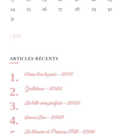
24
25
26
27
28
29
30
31
« Juil
ARTICLES RÉCENTS
Ferme bien la porte – 2019
Gothikana – 2022
La belle-mère parfaite – 2025
Sinner Love – 2020
La librairie de Primrose Hill – 2026