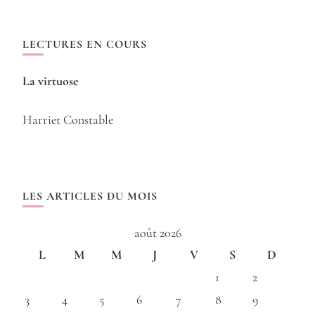
LECTURES EN COURS
La virtuose
Harriet Constable
LES ARTICLES DU MOIS
août 2026
L
M
M
J
V
S
D
1
2
3
4
5
6
7
8
9