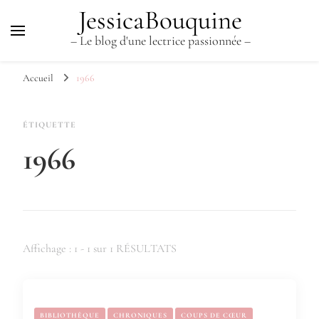
JessicaBouquine
– Le blog d'une lectrice passionnée –
Accueil
1966
ÉTIQUETTE
1966
Affichage : 1 - 1 sur 1 RÉSULTATS
BIBLIOTHÈQUE
CHRONIQUES
COUPS DE CŒUR