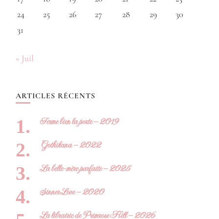
24
25
26
27
28
29
30
31
« Juil
ARTICLES RÉCENTS
Ferme bien la porte – 2019
Gothikana – 2022
La belle-mère parfaite – 2025
Sinner Love – 2020
La librairie de Primrose Hill – 2026