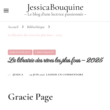
JessicaBouquine
– Le blog d'une lectrice passionnée –
Accueil
Bibliothèque
La librairie des rêves les plus fous – 2025
BIBLIOTHÈQUE
CHRONIQUES
La librairie des rêves les plus fous – 2025
SUR
par
JESSICA
29 JUIN 2026
LAISSER UN COMMENTAIRE
LA
LIBRAIRIE
DES
RÊVES
Gracie Page
LES
PLUS
FOUS
–