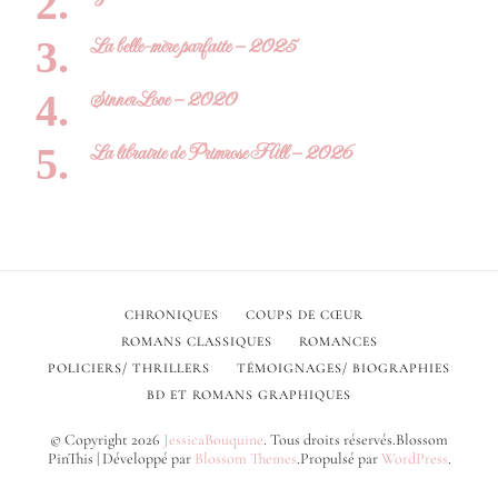
La belle-mère parfaite – 2025
Sinner Love – 2020
La librairie de Primrose Hill – 2026
CHRONIQUES
COUPS DE CŒUR
ROMANS CLASSIQUES
ROMANCES
POLICIERS/ THRILLERS
TÉMOIGNAGES/ BIOGRAPHIES
BD ET ROMANS GRAPHIQUES
© Copyright 2026
JessicaBouquine
. Tous droits réservés.
Blossom
PinThis | Développé par
Blossom Themes
.Propulsé par
WordPress
.