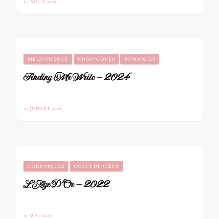
23 AOÛT 2021
BIBLIOTHÈQUE
CHRONIQUES
ROMANCES
Finding Mr Write – 2024
10 JUILLET 2026
CHRONIQUES
COUPS DE CŒUR
L’Age D’Or – 2022
17 MAI 2022