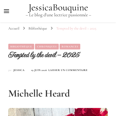
JessicaBouquine
– Le blog d'une lectrice passionnée –
Accueil
Bibliothèque
Tempted by the devil – 2025
BIBLIOTHÈQUE
CHRONIQUES
ROMANCES
Tempted by the devil – 2025
SUR
par
JESSICA
19 JUIN 2026
LAISSER UN COMMENTAIRE
TEMPTED
BY
THE
DEVIL
Michelle Heard
–
2025