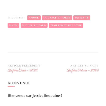
ÉTIQUETTES :
AMOUR
COURAGE ET FORCE
INTENSITÉ
MAFIA
MICHELLE HEARD
TEMPTED BY THE DEVIL
Navigation
ARTICLE PRÉCÉDENT
ARTICLE SUIVANT
Les frères Orsini – 2025
Les frères Falcone – 2025
d’article
BIENVENUE
Bienvenue sur JessicaBouquine !