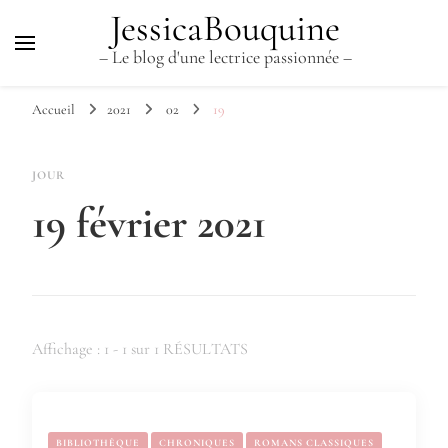
JessicaBouquine
– Le blog d'une lectrice passionnée –
Accueil
2021
02
19
JOUR
19 février 2021
Affichage : 1 - 1 sur 1 RÉSULTATS
BIBLIOTHÈQUE
CHRONIQUES
ROMANS CLASSIQUES