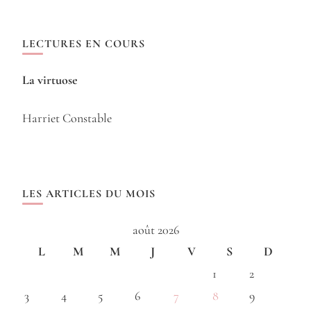
LECTURES EN COURS
La virtuose
Harriet Constable
LES ARTICLES DU MOIS
août 2026
L
M
M
J
V
S
D
1
2
3
4
5
6
7
8
9