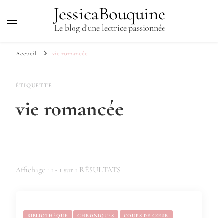
JessicaBouquine
– Le blog d'une lectrice passionnée –
Accueil
vie romancée
ÉTIQUETTE
vie romancée
Affichage : 1 - 1 sur 1 RÉSULTATS
BIBLIOTHÈQUE
CHRONIQUES
COUPS DE CŒUR