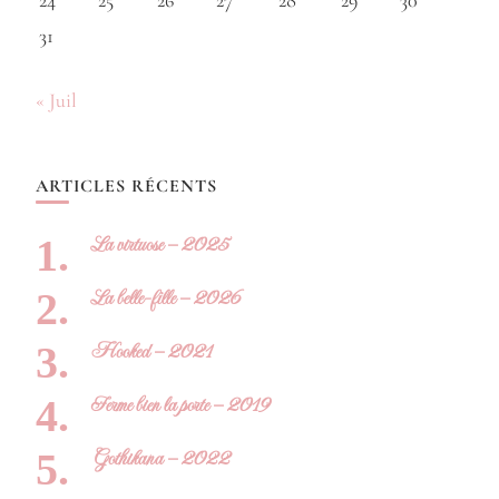
24
25
26
27
28
29
30
31
« Juil
ARTICLES RÉCENTS
La virtuose – 2025
La belle-fille – 2026
Hooked – 2021
Ferme bien la porte – 2019
Gothikana – 2022