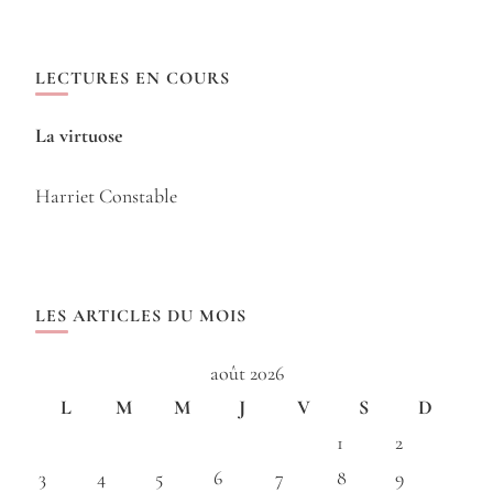
LECTURES EN COURS
La virtuose
Harriet Constable
LES ARTICLES DU MOIS
août 2026
L
M
M
J
V
S
D
1
2
3
4
5
6
7
8
9