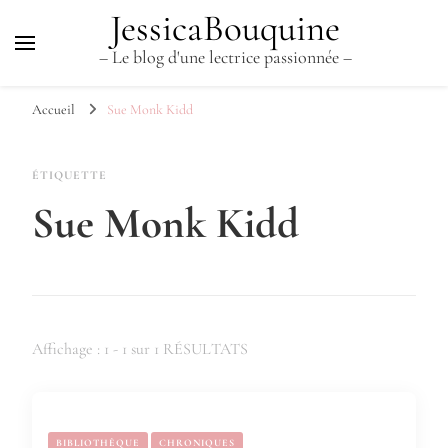
JessicaBouquine
– Le blog d'une lectrice passionnée –
Accueil
Sue Monk Kidd
ÉTIQUETTE
Sue Monk Kidd
Affichage : 1 - 1 sur 1 RÉSULTATS
BIBLIOTHÈQUE
CHRONIQUES