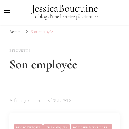
JessicaBouquine
– Le blog d'une lectrice passionnée –
Accueil
Son employée
ÉTIQUETTE
Son employée
Affichage : 1 - 1 sur 1 RÉSULTATS
BIBLIOTHÈQUE
CHRONIQUES
POLICIERS/ THRILLERS