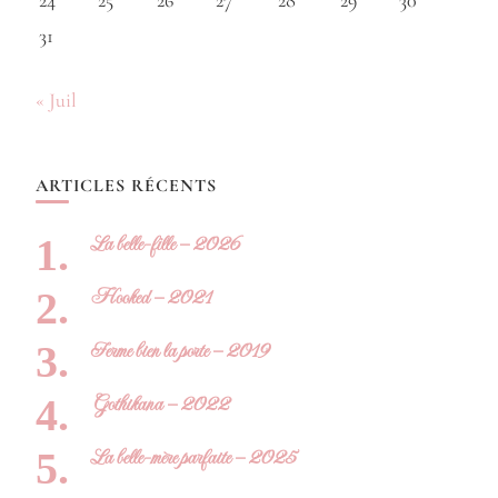
24
25
26
27
28
29
30
31
« Juil
ARTICLES RÉCENTS
La belle-fille – 2026
Hooked – 2021
Ferme bien la porte – 2019
Gothikana – 2022
La belle-mère parfaite – 2025