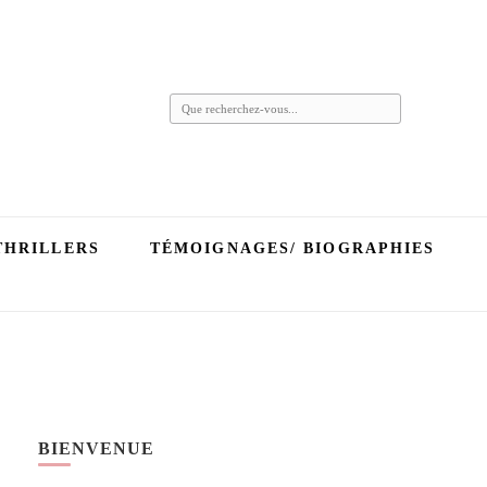
Vous
recherchiez
quelque
chose ?
THRILLERS
TÉMOIGNAGES/ BIOGRAPHIES
BIENVENUE