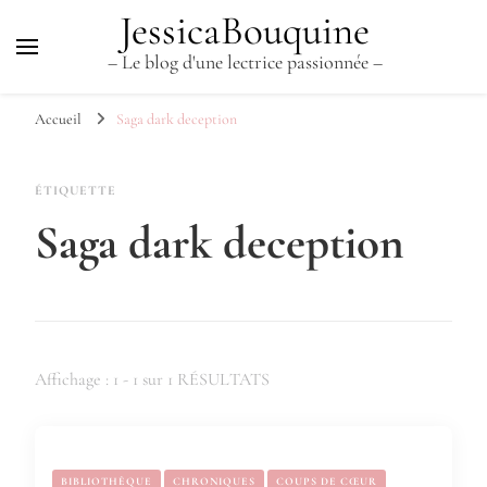
JessicaBouquine
– Le blog d'une lectrice passionnée –
Accueil
Saga dark deception
ÉTIQUETTE
Saga dark deception
Affichage : 1 - 1 sur 1 RÉSULTATS
BIBLIOTHÈQUE
CHRONIQUES
COUPS DE CŒUR