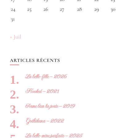
24
25
26
27
28
29
30
31
« Juil
ARTICLES RÉCENTS
La belle-fille – 2026
Hooked – 2021
Ferme bien la porte – 2019
Gothikana – 2022
La belle-mère parfaite – 2025