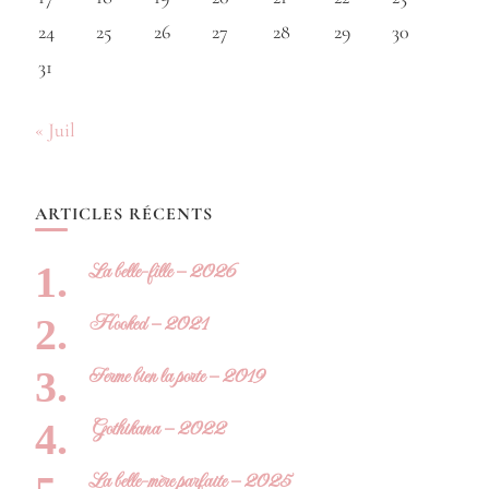
24
25
26
27
28
29
30
31
« Juil
ARTICLES RÉCENTS
La belle-fille – 2026
Hooked – 2021
Ferme bien la porte – 2019
Gothikana – 2022
La belle-mère parfaite – 2025