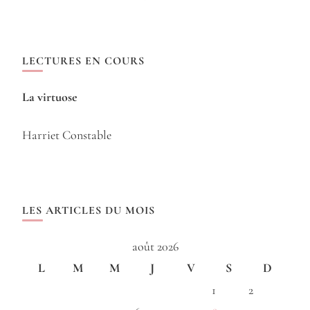
LECTURES EN COURS
La virtuose
Harriet Constable
LES ARTICLES DU MOIS
août 2026
L
M
M
J
V
S
D
1
2