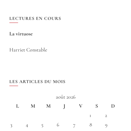
LECTURES EN COURS
La virtuose
Harriet Constable
LES ARTICLES DU MOIS
août 2026
L
M
M
J
V
S
D
1
2
3
4
5
6
7
8
9