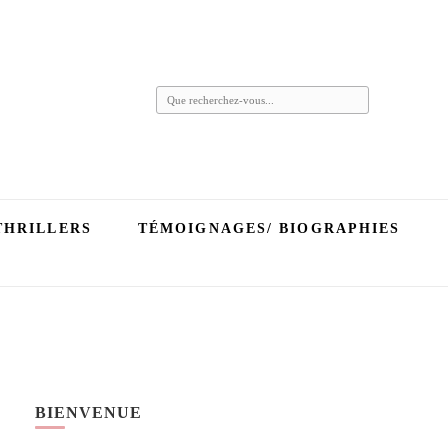
Vous
recherchiez
quelque
chose ?
THRILLERS
TÉMOIGNAGES/ BIOGRAPHIES
BIENVENUE