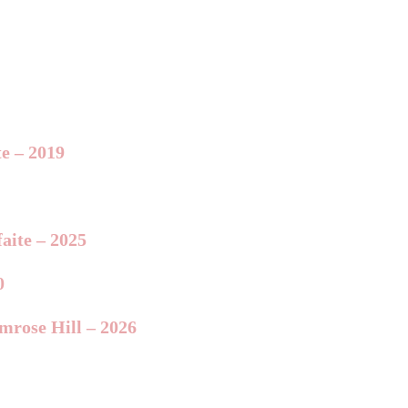
te – 2019
aite – 2025
0
imrose Hill – 2026