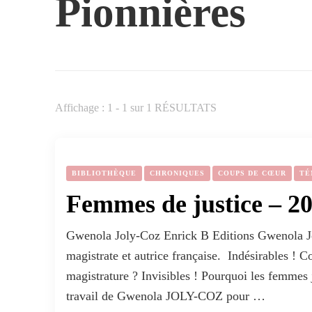
Pionnières
Affichage : 1 - 1 sur 1 RÉSULTATS
BIBLIOTHÈQUE
CHRONIQUES
COUPS DE CŒUR
TÉ
Femmes de justice – 2
Gwenola Joly-Coz Enrick B Editions Gwenola Jo
magistrate et autrice française. Indésirables ! 
magistrature ? Invisibles ! Pourquoi les femmes 
travail de Gwenola JOLY-COZ pour …