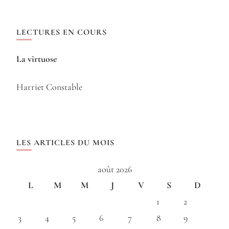
LECTURES EN COURS
La virtuose
Harriet Constable
LES ARTICLES DU MOIS
août 2026
L
M
M
J
V
S
D
1
2
3
4
5
6
7
8
9