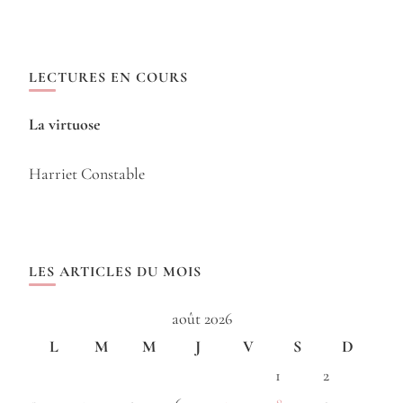
LECTURES EN COURS
La virtuose
Harriet Constable
LES ARTICLES DU MOIS
août 2026
L
M
M
J
V
S
D
1
2