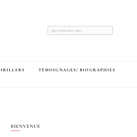
Vous
recherchiez
quelque
chose ?
THRILLERS
TÉMOIGNAGES/ BIOGRAPHIES
BIENVENUE