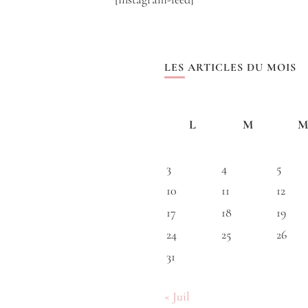
LES ARTICLES DU MOIS
L
M
M
3
4
5
10
11
12
17
18
19
24
25
26
31
« Juil