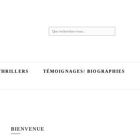
Vous
recherchiez
quelque
chose ?
THRILLERS
TÉMOIGNAGES/ BIOGRAPHIES
BIENVENUE