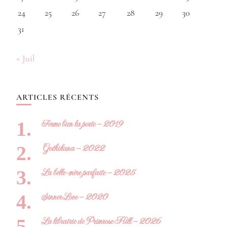
24
25
26
27
28
29
30
31
« Juil
ARTICLES RÉCENTS
Ferme bien la porte – 2019
Gothikana – 2022
La belle-mère parfaite – 2025
Sinner Love – 2020
La librairie de Primrose Hill – 2026