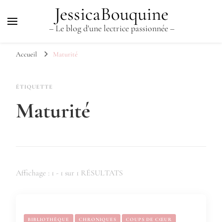
JessicaBouquine
– Le blog d'une lectrice passionnée –
Accueil
Maturité
ÉTIQUETTE
Maturité
Affichage : 1 - 1 sur 1 RÉSULTATS
BIBLIOTHÈQUE
CHRONIQUES
COUPS DE CŒUR