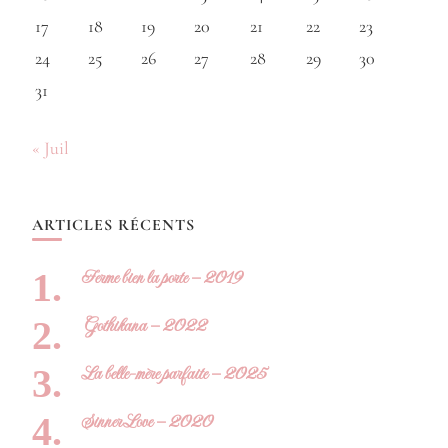
17
18
19
20
21
22
23
24
25
26
27
28
29
30
31
« Juil
ARTICLES RÉCENTS
Ferme bien la porte – 2019
Gothikana – 2022
La belle-mère parfaite – 2025
Sinner Love – 2020