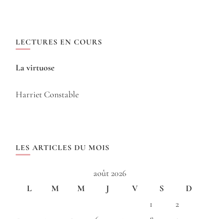
LECTURES EN COURS
La virtuose
Harriet Constable
LES ARTICLES DU MOIS
août 2026
L
M
M
J
V
S
D
1
2