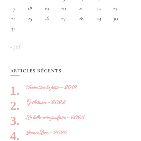
17
18
19
20
21
22
23
24
25
26
27
28
29
30
31
« Juil
ARTICLES RÉCENTS
Ferme bien la porte – 2019
Gothikana – 2022
La belle-mère parfaite – 2025
Sinner Love – 2020