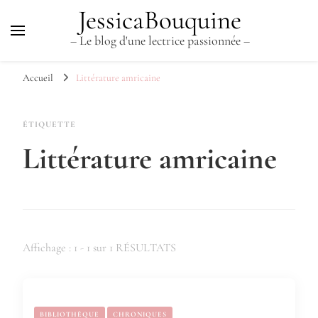
JessicaBouquine
– Le blog d'une lectrice passionnée –
Accueil
Littérature amricaine
ÉTIQUETTE
Littérature amricaine
Affichage : 1 - 1 sur 1 RÉSULTATS
BIBLIOTHÈQUE
CHRONIQUES