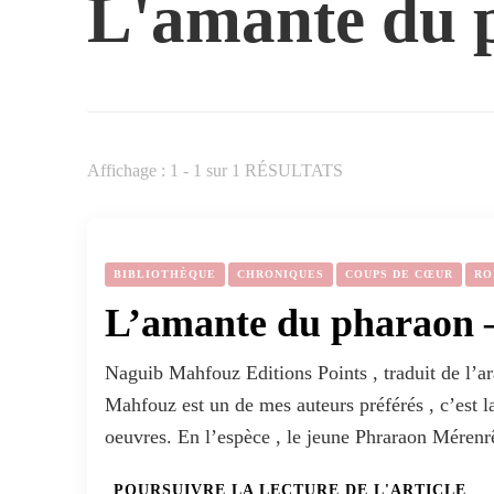
L'amante du 
Affichage : 1 - 1 sur 1 RÉSULTATS
BIBLIOTHÈQUE
CHRONIQUES
COUPS DE CŒUR
RO
L’amante du pharaon 
Naguib Mahfouz Editions Points , traduit de l’a
Mahfouz est un de mes auteurs préférés , c’est la
oeuvres. En l’espèce , le jeune Phraraon Méren
POURSUIVRE LA LECTURE DE L'ARTICLE