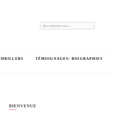
Vous
recherchiez
quelque
chose ?
THRILLERS
TÉMOIGNAGES/ BIOGRAPHIES
BIENVENUE