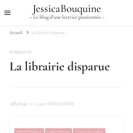
JessicaBouquine
– Le blog d'une lectrice passionnée –
Accueil
La librairie disparue
ÉTIQUETTE
La librairie disparue
Affichage : 1 - 1 sur 1 RÉSULTATS
BIBLIOTHÈQUE
CHRONIQUES
COUPS DE CŒUR