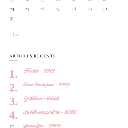
24
25
26
27
28
29
30
31
« Juil
ARTICLES RÉCENTS
Hooked – 2021
Ferme bien la porte – 2019
Gothikana – 2022
La belle-mère parfaite – 2025
Sinner Love – 2020