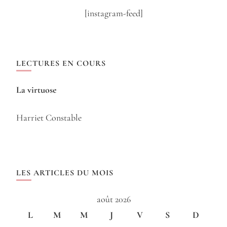
[instagram-feed]
LECTURES EN COURS
La virtuose
Harriet Constable
LES ARTICLES DU MOIS
août 2026
L
M
M
J
V
S
D