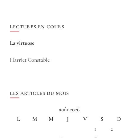
LECTURES EN COURS
La virtuose
Harriet Constable
LES ARTICLES DU MOIS
août 2026
L
M
M
J
V
S
D
1
2